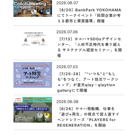
2026.08.07
【8/20】BankPark YOKOHAMA
にてトークイベント「民間企業が考
える都市と資源循環」開催
2026.07.06
【7/13】ヨコハマSDGsデザインセ
ンター、「人材不足時代を乗り越え
る サステナブル経営セミナー」を開
催
2026.07.03
【7/25-26】「"いつも"と"もし
も"をつなぐ。アート防災ワークシ
ョップ」が星天qlay・qlaytion
galleryにて開催
2026.06.08
【6/26】ヤマハ発動機、仕事を
「遊び×再生」の視点で捉え直すイ
ベントシリーズ「PLAYERS for
REGENERATION」を開始