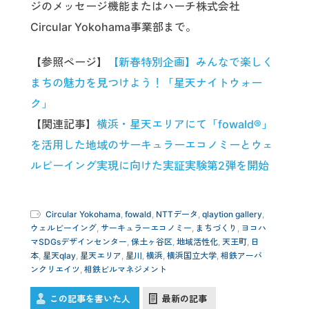
ジのメッセージ機能またはハーチ株式会社
Circular Yokohama事業部まで。
【参照ページ】
【新春特別企画】みんなで楽しく
まちの魅力を見つけよう！「星天ナイトウォー
ク」
【関連記事】
横浜・星天エリアにて「fowald®」
を活用した地域のサーキュラーエコノミーとウェ
ルビーイング実現に向けた実証実験第2弾を開始
Circular Yokohama
,
fowald
,
NTTデータ
,
qlaytion gallery
,
ウェルビーイング
,
サーキュラーエコノミー
,
まちづくり
,
ヨコハ
マSDGsデザインセンター
,
保土ヶ谷区
,
地域活性化
,
天王町
,
日
本
,
星天qlay
,
星天エリア
,
星川
,
横浜
,
横浜国立大学
,
相鉄アーバ
ンクリエイツ
,
相鉄ビルマネジメント
この記事を書いた人
最新の記事