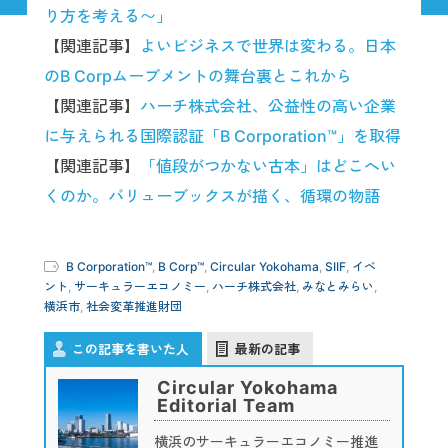
り方を考える〜」
【関連記事】
よいビジネスで世界は変わる。日本
のB Corpムーブメントの舞台裏とこれから
【関連記事】
ハーチ株式会社、公益性の高い企業
に与えられる国際認証「B Corporation™」を取得
【関連記事】
「値段がつかない古本」はどこへい
くのか。バリューブックスが描く、循環の物語
B Corporation™
,
B Corp™
,
Circular Yokohama
,
SIIF
,
イベ
ント
,
サーキュラーエコノミー
,
ハーチ株式会社
,
みなとみらい
,
横浜市
,
社会変革推進財団
この記事を書いた人
最新の記事
Circular Yokohama
Editorial Team
横浜のサーキュラーエコノミー推進