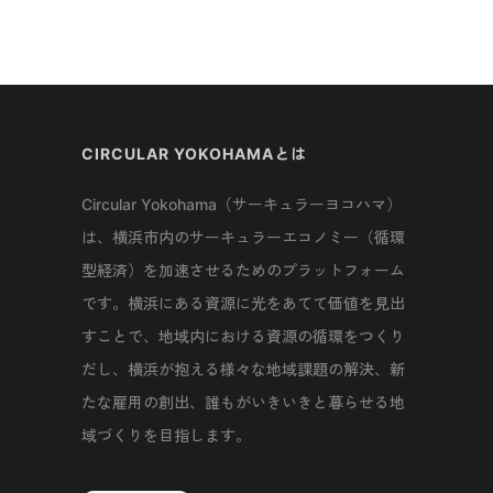
CIRCULAR YOKOHAMAとは
Circular Yokohama（サーキュラーヨコハマ）
は、横浜市内のサーキュラーエコノミー（循環
型経済）を加速させるためのプラットフォーム
です。横浜にある資源に光をあてて価値を見出
すことで、地域内における資源の循環をつくり
だし、横浜が抱える様々な地域課題の解決、新
たな雇用の創出、誰もがいきいきと暮らせる地
域づくりを目指します。