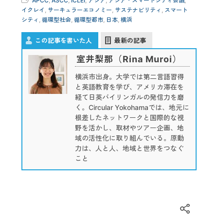
APCC
,
ASCC
,
ICLEI
,
アジア
,
アジア・スマートシティ会議
,
イクレイ
,
サーキュラーエコノミー
,
サステナビリティ
,
スマート
シティ
,
循環型社会
,
循環型都市
,
日本
,
横浜
この記事を書いた人
最新の記事
室井梨那（Rina Muroi）
横浜市出身。大学では第二言語習得
と英語教育を学び、アメリカ滞在を
経て日英バイリンガルの発信力を磨
く。Circular Yokohamaでは、地元に
根差したネットワークと国際的な視
野を活かし、取材やツアー企画、地
域の活性化に取り組んでいる。原動
力は、人と人、地域と世界をつなぐ
こと