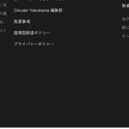
に光
社
Circular Yokohama 編集部
の循
当
免責事項
決、
動
づく
循環型調達ポリシー
ボ
プライバシーポリシー