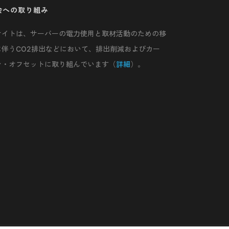
会への取り組み
サイトは、サーバーの電力使用と取材活動のための移
に伴うCO2排出などにおいて、排出削減およびカー
ン・オフセットに取り組んでいます（
詳細
）。