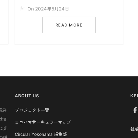
On 2024年5月24日
READ MORE
ABOUT US
KE
横浜
プロジェクト一覧
速さ
ヨコハマサーキュラーマップ
に光
社
Circular Yokohama 編集部
の循