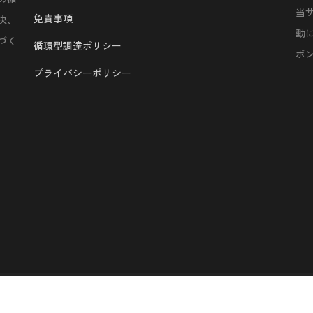
当
免責事項
決、
動
づく
循環型調達ポリシー
ボ
プライバシーポリシー