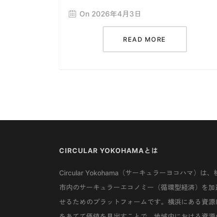
On 2026年4月3日
READ MORE
CIRCULAR YOKOHAMAとは
Circular Yokohama（サーキュラーヨコハマ）は、
市内のサーキュラーエコノミー（循環型経済）を加
せるためのプラットフォームです。横浜にある資源
をあてて価値を見出すことで、地域内における資源