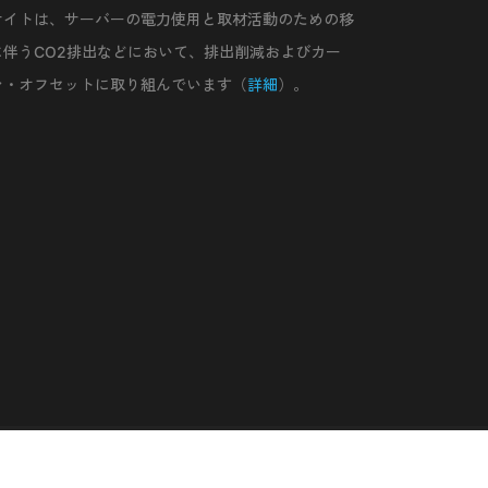
サイトは、サーバーの電力使用と取材活動のための移
に伴うCO2排出などにおいて、排出削減およびカー
ン・オフセットに取り組んでいます（
詳細
）。