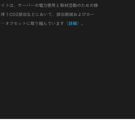
サイトは、サーバーの電力使用と取材活動のための移
に伴うCO2排出などにおいて、排出削減およびカー
ン・オフセットに取り組んでいます（
詳細
）。