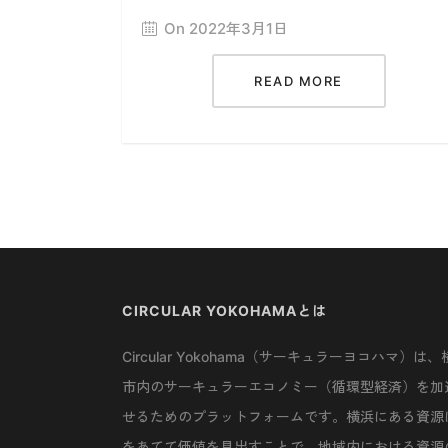
On 2022年3月1日
READ MORE
CIRCULAR YOKOHAMAとは
Circular Yokohama（サーキュラーヨコハマ）は、
市内のサーキュラーエコノミー（循環型経済）を加
せるためのプラットフォームです。横浜にある資源
をあてて価値を見出すことで、地域内における資源