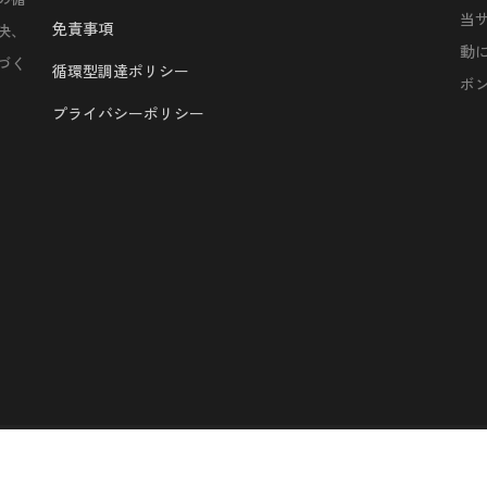
当
免責事項
決、
動
づく
循環型調達ポリシー
ボ
プライバシーポリシー