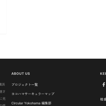
ABOUT US
KE
横浜
プロジェクト一覧
速さ
ヨコハマサーキュラーマップ
に光
社
Circular Yokohama 編集部
の循