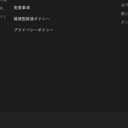
当
免責事項
決、
動
づく
循環型調達ポリシー
ボ
プライバシーポリシー