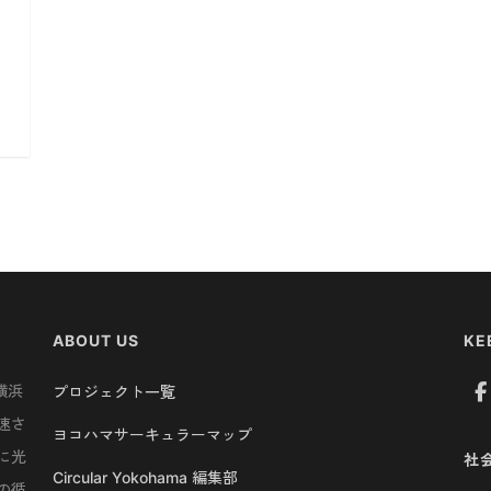
ABOUT US
KE
横浜
プロジェクト一覧
速さ
ヨコハマサーキュラーマップ
に光
社
Circular Yokohama 編集部
の循