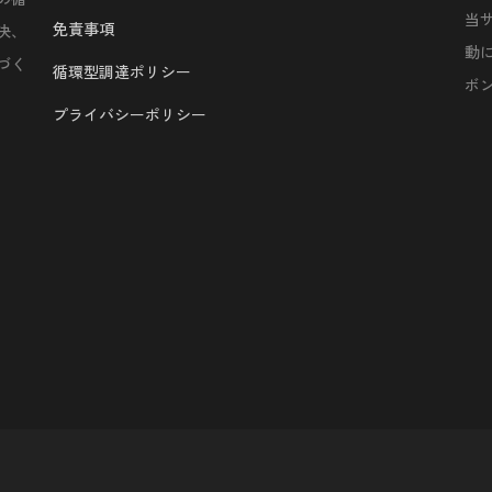
当
免責事項
決、
動
づく
循環型調達ポリシー
ボ
プライバシーポリシー