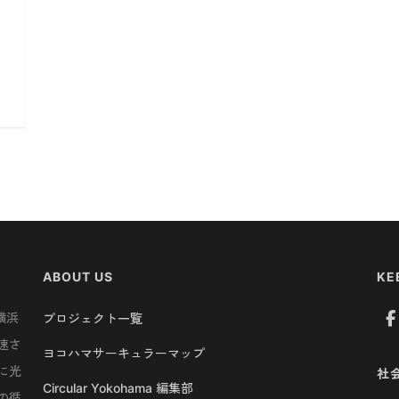
ABOUT US
KE
横浜
プロジェクト一覧
速さ
ヨコハマサーキュラーマップ
に光
社
Circular Yokohama 編集部
の循