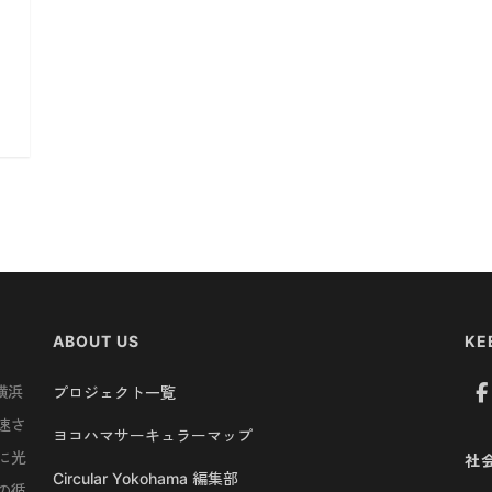
ABOUT US
KE
横浜
プロジェクト一覧
速さ
ヨコハマサーキュラーマップ
に光
社
Circular Yokohama 編集部
の循