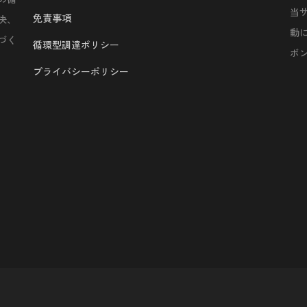
当
免責事項
決、
動
づく
循環型調達ポリシー
ボ
プライバシーポリシー