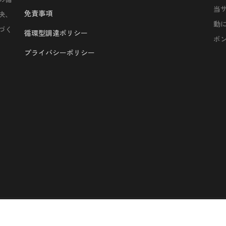
当
免責事項
決、
動
づく
循環型調達ポリシー
ボ
プライバシーポリシー