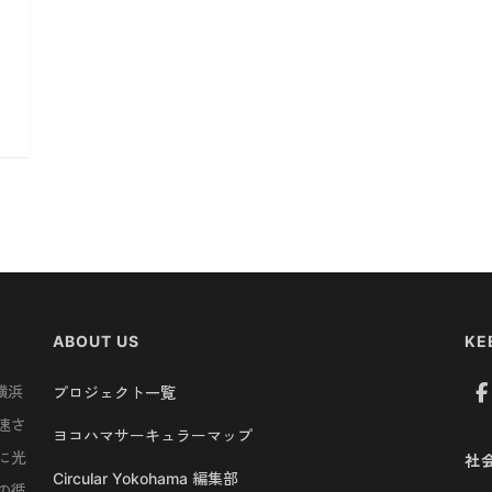
ABOUT US
KE
横浜
プロジェクト一覧
速さ
ヨコハマサーキュラーマップ
に光
社
Circular Yokohama 編集部
の循