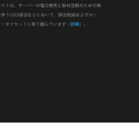
サイトは、サーバーの電力使用と取材活動のための移
に伴うCO2排出などにおいて、排出削減およびカー
ン・オフセットに取り組んでいます（
詳細
）。