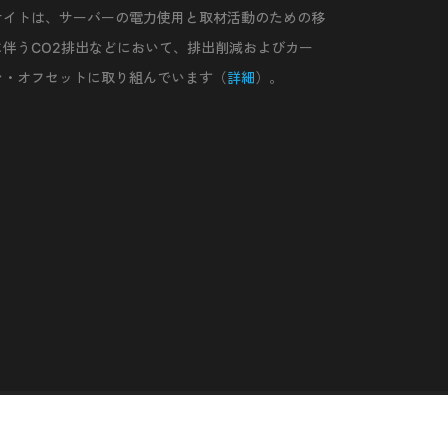
サイトは、サーバーの電力使用と取材活動のための移
に伴うCO2排出などにおいて、排出削減およびカー
ン・オフセットに取り組んでいます（
詳細
）。