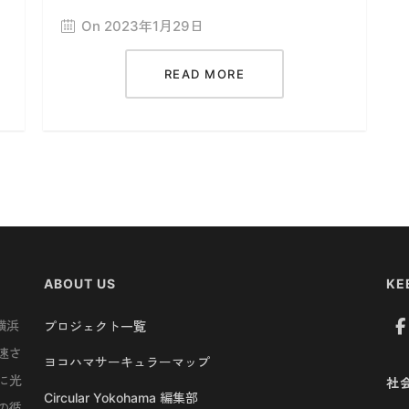
On 2023年1月29日
READ MORE
ABOUT US
KE
横浜
プロジェクト一覧
速さ
ヨコハマサーキュラーマップ
に光
社
Circular Yokohama 編集部
の循