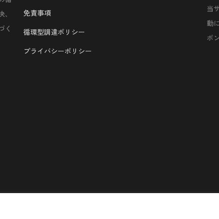
当
免責事項
決、
動
づく
循環型調達ポリシー
ボ
プライバシーポリシー