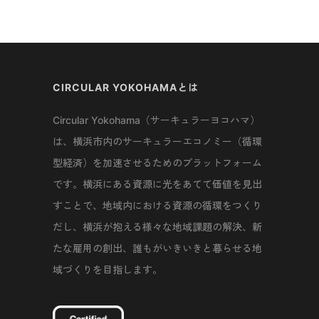
CIRCULAR YOKOHAMAとは
Circular Yokohama（サーキュラーヨコハマ）
は、横浜市内のサーキュラーエコノミー（循環
型経済）を加速させるためのプラットフォーム
です。横浜にある資源に光をあてて価値を見出
すことで、地域内における資源の循環をつくり
だし、横浜が抱える様々な地域課題の解決、新
たな雇用の創出、誰もがいきいきと暮らせる地
域づくりを目指します。