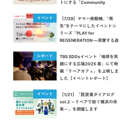
トにする「Community
Loops」キックオフイベント
が開催
【7/29】ヤマハ発動機、”再
生”をテーマにしたイベントシ
リーズ「PLAY for
REGENERATION ―消費する遊
びから、再生する遊びへ―」を
開始
TBS SDGsイベント「地球を笑
顔にする広場2025 春」にて映
画「リペアカフェ」を上映しま
した【イベントレポート】
【1/21】「脱炭素ダイアログ
vol.2 ～リペアで紡ぐ横浜の未
来～」を開催します