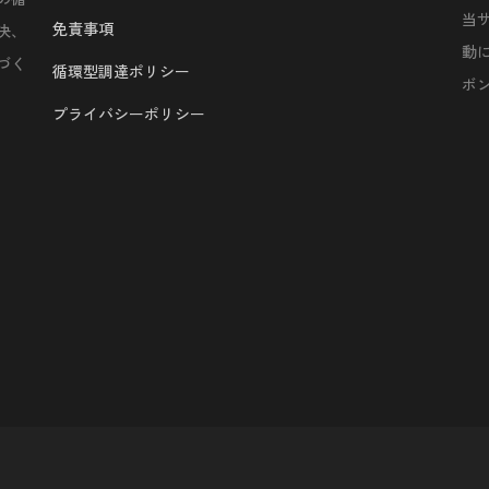
当
免責事項
決、
動
づく
循環型調達ポリシー
ボ
プライバシーポリシー