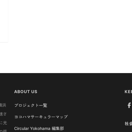
ABOUT US
KE
横浜
プロジェクト一覧
速さ
ヨコハマサーキュラーマップ
に光
社
Circular Yokohama 編集部
の循