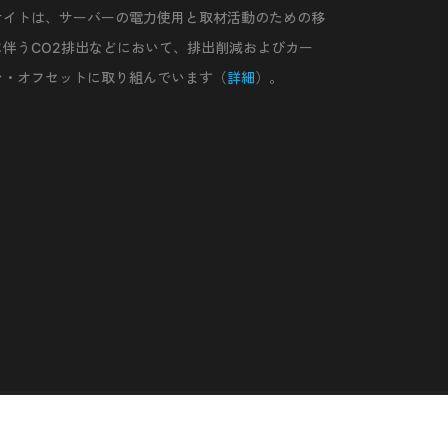
サイトは、サーバーの電力使用と取材活動のための移
に伴うCO2排出などにおいて、排出削減およびカー
ン・オフセットに取り組んでいます（
詳細
）。