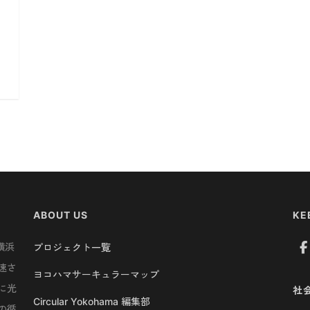
ABOUT US
KE
横浜
プロジェクト一覧
速さ
ヨコハマサーキュラーマップ
に光
社
Circular Yokohama 編集部
の循