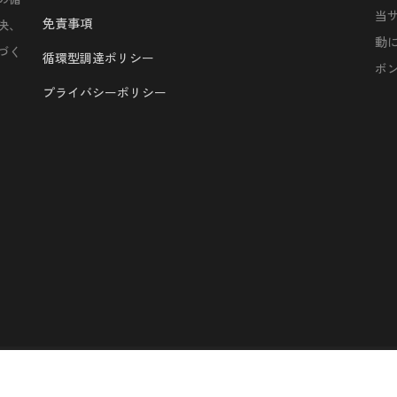
当
免責事項
決、
動
づく
循環型調達ポリシー
ボ
プライバシーポリシー