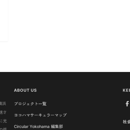
ABOUT US
KE
横浜
プロジェクト一覧
速さ
ヨコハマサーキュラーマップ
に光
社
Circular Yokohama 編集部
の循