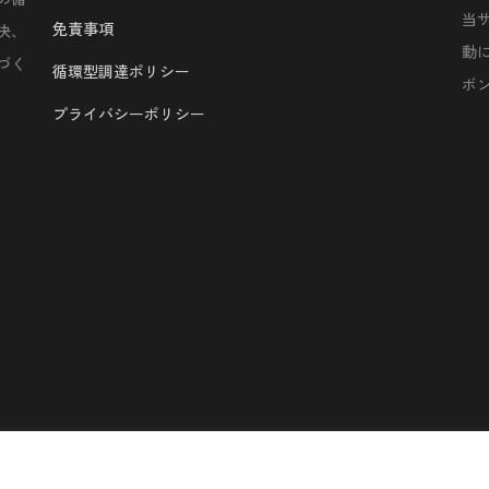
当
免責事項
決、
動
づく
循環型調達ポリシー
ボ
プライバシーポリシー