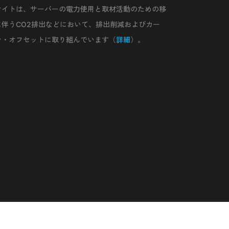
サイトは、サーバーの電力使用と取材活動のための移
に伴うCO2排出などにおいて、排出削減およびカー
ン・オフセットに取り組んでいます（
詳細
）。