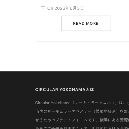
On 2026年6月3日
READ MORE
CIRCULAR YOKOHAMAとは
Circular Yokohama（サーキュラーヨコハマ）は、
市内のサーキュラーエコノミー（循環型経済）を加
せるためのプラットフォームです。横浜にある資源
をあてて価値を見出すことで、地域内における資源