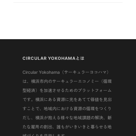
CIRCULAR YOKOHAMAとは
Circular Yokohama（サーキュラーヨコハマ）
は、横浜市内のサーキュラーエコノミー（循環
型経済）を加速させるためのプラットフォーム
です。横浜にある資源に光をあてて価値を見出
すことで、地域内における資源の循環をつくり
だし、横浜が抱える様々な地域課題の解決、新
たな雇用の創出、誰もがいきいきと暮らせる地
域づくりを目指します。