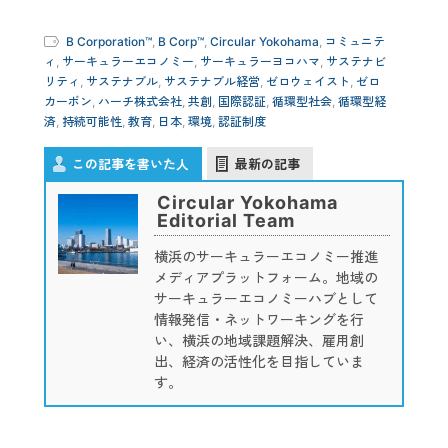
B Corporation™
,
B Corp™
,
Circular Yokohama
,
コミュニテ
ィ
,
サーキュラーエコノミー
,
サーキュラーヨコハマ
,
サステナビ
リティ
,
サステナブル
,
サステナブル経営
,
ゼロウェイスト
,
ゼロ
カーボン
,
ハーチ株式会社
,
共創
,
国際認証
,
循環型社会
,
循環型経
済
,
持続可能性
,
教育
,
日本
,
環境
,
認証制度
この記事を書いた人
最新の記事
Circular Yokohama
Editorial Team
横浜のサーキュラーエコノミー推進
メディアプラットフォーム。地域の
サーキュラーエコノミーハブとして
情報発信・ネットワーキングを行
い、横浜の地域課題解決、雇用創
出、経済の活性化を目指していま
す。