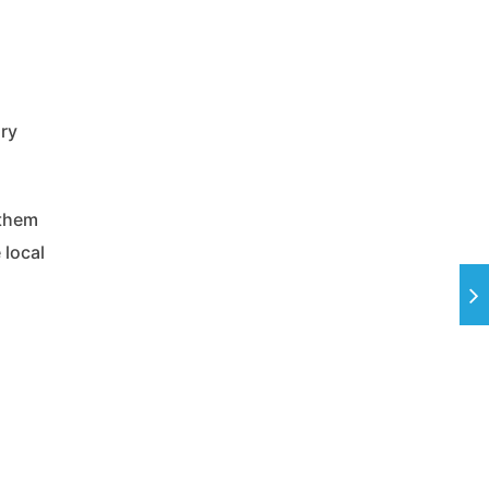
ary
 them
 local