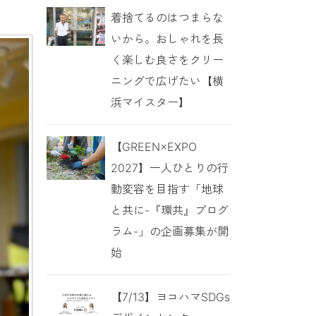
着捨てるのはつまらな
いから。おしゃれを長
く楽しむ良さをクリー
ニングで広げたい【横
浜マイスター】
【GREEN×EXPO
2027】一人ひとりの行
動変容を目指す「地球
と共に-『環共』プログ
ラム-」の企画募集が開
始
【7/13】ヨコハマSDGs