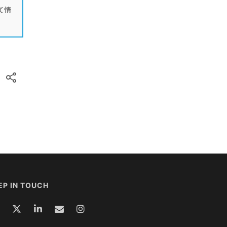
て情
EP IN TOUCH