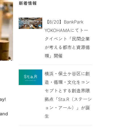
新着情報
【8/20】BankPark
YOKOHAMAにてトー
クイベント「民間企業
が考える都市と資源循
環」開催
横浜・保土ケ谷区に創
造・循環・文化をコン
セプトとする創造界隈
拠点「Sta.R（ステーシ
ay!
ョン・アール）」が誕
 and
生