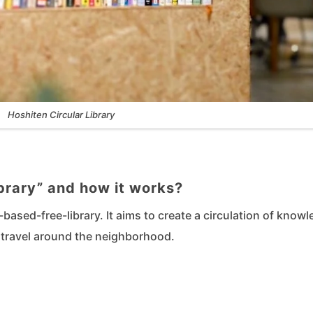
Hoshiten Circular Library
ibrary” and how it works?
based-free-library. It aims to create a circulation of know
s travel around the neighborhood.