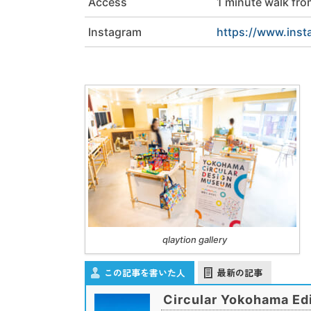
Access
1 minute walk fr
Instagram
https://www.inst
qlaytion gallery
この記事を書いた人
最新の記事
Circular Yokohama Edi