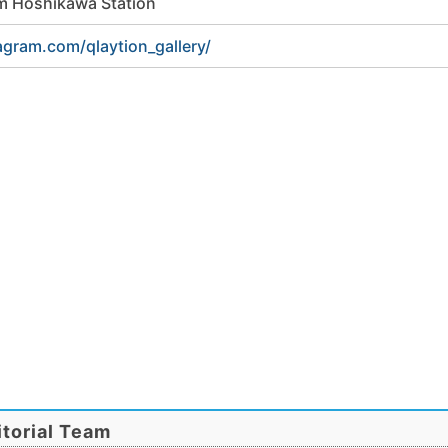
om Hoshikawa Station
agram.com/qlaytion_gallery/
torial Team