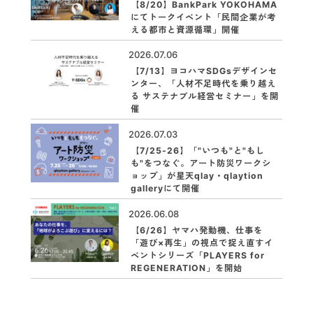
【8/20】BankPark YOKOHAMA
にてトークイベント「民間企業が考
える都市と資源循環」開催
2026.07.06
【7/13】ヨコハマSDGsデザインセ
ンター、「人材不足時代を乗り越え
る サステナブル経営セミナー」を開
催
2026.07.03
【7/25-26】「"いつも"と"もし
も"をつなぐ。アート防災ワークシ
ョップ」が星天qlay・qlaytion
galleryにて開催
2026.06.08
【6/26】ヤマハ発動機、仕事を
「遊び×再生」の視点で捉え直すイ
ベントシリーズ「PLAYERS for
REGENERATION」を開始