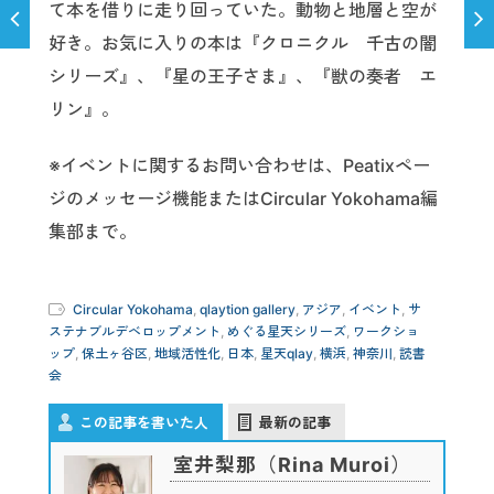
て本を借りに走り回っていた。動物と地層と空が
好き。お気に入りの本は『クロニクル 千古の闇
シリーズ』、『星の王子さま』、『獣の奏者 エ
リン』。
※イベントに関するお問い合わせは、Peatixペー
ジのメッセージ機能またはCircular Yokohama編
集部まで。
Circular Yokohama
,
qlaytion gallery
,
アジア
,
イベント
,
サ
ステナブルデベロップメント
,
めぐる星天シリーズ
,
ワークショ
ップ
,
保土ヶ谷区
,
地域活性化
,
日本
,
星天qlay
,
横浜
,
神奈川
,
読書
会
この記事を書いた人
最新の記事
室井梨那（Rina Muroi）