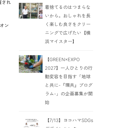
催され
着捨てるのはつまらな
いから。おしゃれを長
く楽しむ良さをクリー
はオン
ニングで広げたい【横
浜マイスター】
【GREEN×EXPO
2027】一人ひとりの行
動変容を目指す「地球
と共に-『環共』プログ
ラム-」の企画募集が開
始
【7/13】ヨコハマSDGs