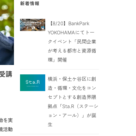
新着情報
【8/20】BankPark
YOKOHAMAにてトー
クイベント「民間企業
が考える都市と資源循
環」開催
受講
横浜・保土ケ谷区に創
造・循環・文化をコン
セプトとする創造界隈
拠点「Sta.R（ステーシ
ョン・アール）」が誕
動を実
生
境活動