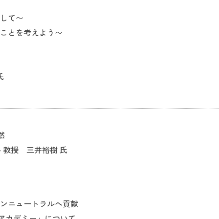
して〜
ことを考えよう〜
氏
然
 教授 三井裕樹 氏
ンニュートラルへ貢献
アカデミー」について