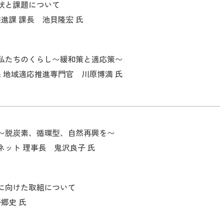
状と課題について
進課 課長 池貝隆宏 氏
私たちのくらし〜緩和策と適応策〜
 地域適応推進専門官 川原博満 氏
〜脱炭素、循環型、自然再興を〜
ット 理事長 鬼沢良子 氏
に向けた取組について
郷史 氏