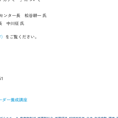
センター長 松谷耕一 氏
長 中川征 氏
F）
をご覧ください。
51
ーダー養成講座