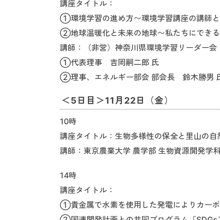
講座タイトル：
①環境学習の進め方〜環境学習講座の講師と
②地球温暖化と未来の地球〜私たちにできる
講師：（非営）神奈川県環境学習リーダー会
①代表理事 吉岡嗣二郎 氏
②理事、エネルギー部会 部会長 鈴木勝男 
＜5日目＞11月22日（金）
10時
講座タイトル：生物多様性の保全と里山の自
講師：東京農業大学 農学部 生物資源開発学科
14時
講座タイトル：
①貴金属で水素を使用した発電によりカーボ
②国連開発計画との共同プログラム「SDGs