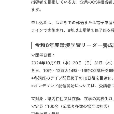
指導者を目指している方、企業のCSR担当者
ます。
申し込みは、はがきでの郵送または電子申請シ
ラインで実施され、8割以上受講で修了証を
令和6年度環境学習リーダー養成
▽開催日程：
2024年10月9日（水）20日（日）31日（木
各日、10時～12時と14時～16時の2講座を
※各講座のライブ配信終了の10日後を目途に
※オンデマンド配信開始については、受講者
▽対象：県内在住又は在勤、在学の高校生以
▽定員：100名（応募者多数の場合は
抽選
）
▽参加費：無料