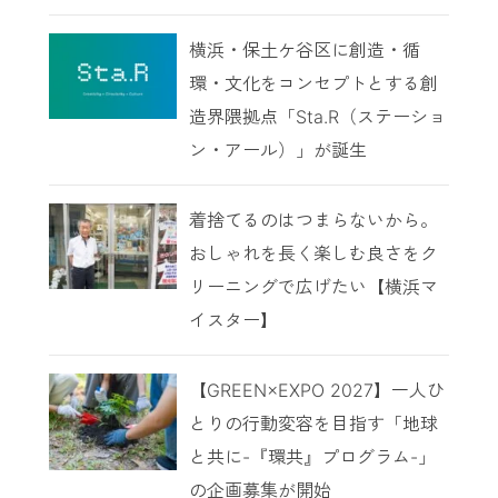
横浜・保土ケ谷区に創造・循
環・文化をコンセプトとする創
造界隈拠点「Sta.R（ステーショ
ン・アール）」が誕生
着捨てるのはつまらないから。
おしゃれを長く楽しむ良さをク
リーニングで広げたい【横浜マ
イスター】
【GREEN×EXPO 2027】一人ひ
とりの行動変容を目指す「地球
と共に-『環共』プログラム-」
の企画募集が開始