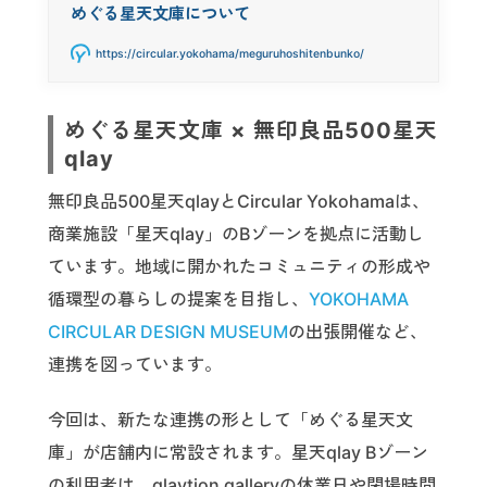
めぐる星天文庫について
https://circular.yokohama/meguruhoshitenbunko/
めぐる星天文庫 × 無印良品500星天
qlay
無印良品500星天qlayとCircular Yokohamaは、
商業施設「星天qlay」のBゾーンを拠点に活動し
ています。地域に開かれたコミュニティの形成や
循環型の暮らしの提案を目指し、
YOKOHAMA
CIRCULAR DESIGN MUSEUM
の出張開催など、
連携を図っています。
今回は、新たな連携の形として「めぐる星天文
庫」が店舗内に常設されます。星天qlay Bゾーン
の利用者は、qlaytion galleryの休業日や閉場時間