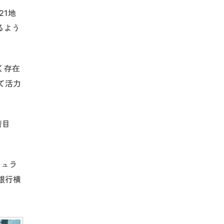
21地
るよう
く存在
て活力
着目
キュラ
銀行横