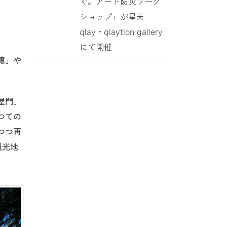
ぐ。アート防災ワーク
ショップ」が星天
qlay・qlaytion gallery
にて開催
憶」や
屋門」
つての
つつ再
観光地