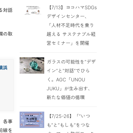
【7/13】ヨコハマSDGs
る対話
デザインセンター、
「人材不足時代を乗り
環の取
越える サステナブル経
営セミナー」を開催
ガラスの可能性を”デザ
横浜
イン”と”対話”でひら
く。AGC「UNOU
JUKU」が生み出す、
新たな価値の循環
【7/25-26】「”いつ
、各事
も”と”もしも”をつな
前線を