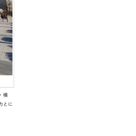
・横
力とに