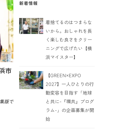
新着情報
着捨てるのはつまらな
いから。おしゃれを長
く楽しむ良さをクリー
ニングで広げたい【横
浜マイスター】
浜市
【GREEN×EXPO
2027】一人ひとりの行
動変容を目指す「地球
と共に-『環共』プログ
集版で
ラム-」の企画募集が開
始