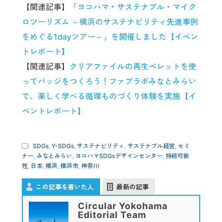
【関連記事】
「ヨコハマ・サステナブル・マイク
ロツーリズム ～横浜のサステナビリティ先進事例
をめぐる1dayツアー～」を開催しました【イベン
トレポート】
【関連記事】
クリアファイルの再生ペレットを使
ってバッジをつくろう！ファブラボみなとみらい
で、楽しく学べる循環ものづくり体験を実施【イ
ベントレポート】
SDGs
,
Y-SDGs
,
サステナビリティ
,
サステナブル経営
,
セミ
ナー
,
みなとみらい
,
ヨコハマSDGsデザインセンター
,
持続可能
性
,
日本
,
横浜
,
横浜市
,
神奈川
この記事を書いた人
最新の記事
Circular Yokohama
Editorial Team