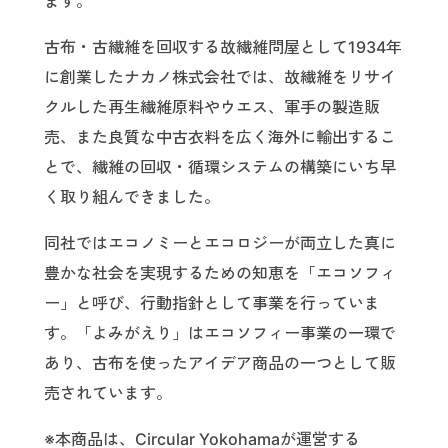
ます。
古布・古繊維を回収する故繊維問屋として1934年
に創業したナカノ株式会社では、故繊維をリサイ
クルした再生繊維原料やウエス、軍手の製造販
売、また良質な中古衣料を広く海外に輸出するこ
とで、繊維の回収・循環システムの構築にいち早
く取り組んできました。
同社では
エコノミー
と
エコロジー
が両立した真に
豊かな社会を実現するための知恵を「
エコソフィ
ー
」と呼び、行動指針として事業を行っていま
す。「よみがえり」はエコソフィー事業の一環で
あり、古布を使ったアイデア商品の一つとして販
売されています。
※本商品は、Circular Yokohamaが運営する