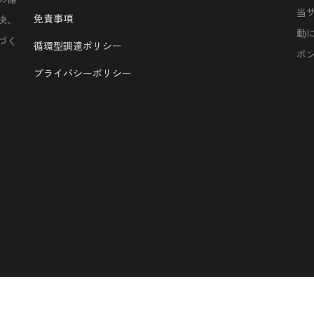
当
免責事項
決、
動
づく
循環型調達ポリシー
ボ
プライバシーポリシー