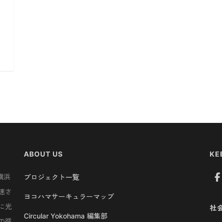
ABOUT US
KE
横浜
プロジェクト一覧
速さ
ヨコハマサーキュラーマップ
に光
社
Circular Yokohama 編集部
の循