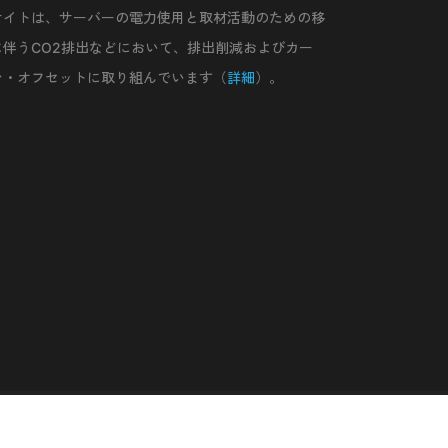
サイトは、サーバーの電力使用と取材活動のための移
に伴うCO2排出などにおいて、排出削減およびカー
ン・オフセットに取り組んでいます（
詳細
）。