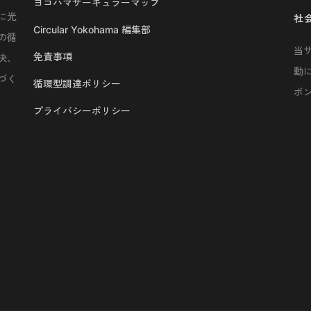
ヨコハマサーキュラーマップ
に光
社
Circular Yokohama 編集部
の循
当
免責事項
決、
動
づく
循環型調達ポリシー
ボ
プライバシーポリシー