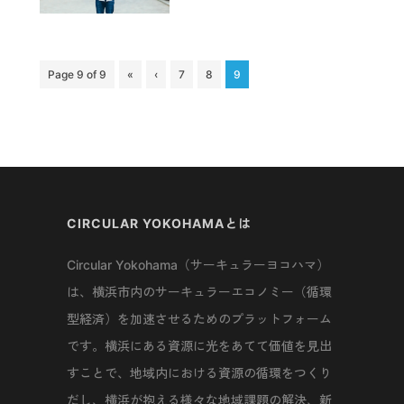
Page 9 of 9
«
‹
7
8
9
CIRCULAR YOKOHAMAとは
Circular Yokohama（サーキュラーヨコハマ）
は、横浜市内のサーキュラーエコノミー（循環
型経済）を加速させるためのプラットフォーム
です。横浜にある資源に光をあてて価値を見出
すことで、地域内における資源の循環をつくり
だし、横浜が抱える様々な地域課題の解決、新