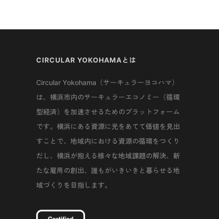
CIRCULAR YOKOHAMAとは
Circular Yokohama（サーキュラーヨコハマ）
は、横浜市内のサーキュラーエコノミー（循環
型経済）を加速させるためのプラットフォーム
です。横浜にある資源に光をあてて価値を見出
すことで、地域内における資源の循環をつくり
だし、横浜が抱える様々な地域課題の解決、新
たな雇用の創出、誰もがいきいきと暮らせる地
域づくりを目指します。