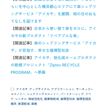
らいを中心とした横浜都心エリアにて傘シェアリ
ングサービス「アイカサ」を展開、雨の日のおも
てなしを届けます
【関連記事】
日本から使い捨て傘をゼロに。アイ
カサの新プロダクト「リペアブルな傘」
【関連記事】
傘のシェアリングサービス「アイカ
サ」が目指す、幸せな循環型社会
【関連記事】
アイカサ、旭化成ホームプロダクツ
の新規プロジェクト「Ziploc RECYCLE
PROGRAM」へ参画
アイカサ
,
アップサイクル
,
アプリケーション
,
サーキュラー
エコノミー
,
シェアリングエコノミー
,
パートナーシップ
,
リペ
ア
,
レンタル
,
地域活性化
,
廃棄物削減
,
循環型社会
,
循環型経済
,
横浜
,
資源削減
,
連携