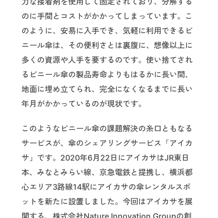
力な接着剤を使用して固定されており、分解する
のに手間とコストがかかってしまっています。こ
のように、安易に入手でき、気軽に利用できるビ
ニール傘は、その便利さとは裏腹に、想像以上に
多くの資源や人手を要するのです。使い捨てされ
るビニール傘の製品寿命よりもはるかに長い間、
地面に埋め立てられ、完全になくなるまでに長い
年月がかかっているのが現状です。
このようなビニール傘の課題解決の糸口ともなる
サービスが、傘のシェアリングサービス「アイカ
サ」です。2020年6月22日にアイカサはJR東日
本、みなとみらい線、京急電鉄と提携し、横浜都
心エリア3路線14駅にアイカサの傘レンタルスポ
ットを新たに設置しました。今回はアイカサを展
開する、株式会社Nature Innovation Groupの創