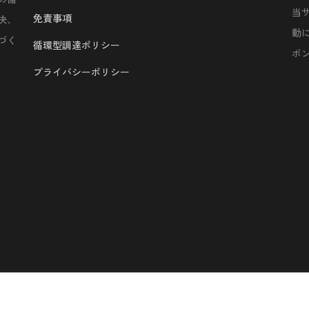
当
免責事項
決、
動
づく
循環型調達ポリシー
ボ
プライバシーポリシー