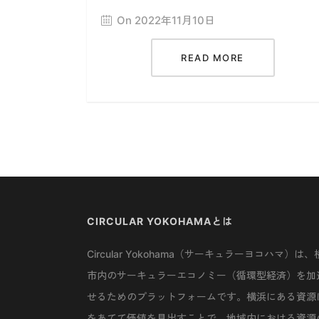
On 2022年11月10日
READ MORE
CIRCULAR YOKOHAMAとは
Circular Yokohama（サーキュラーヨコハマ）は、
市内のサーキュラーエコノミー（循環型経済）を加
せるためのプラットフォームです。横浜にある資源
をあてて価値を見出すことで、地域内における資源