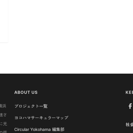
ABOUT US
KE
横浜
プロジェクト一覧
速さ
ヨコハマサーキュラーマップ
に光
社
Circular Yokohama 編集部
の循