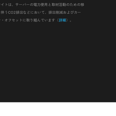
サイトは、サーバーの電力使用と取材活動のための移
に伴うCO2排出などにおいて、排出削減およびカー
ン・オフセットに取り組んでいます（
詳細
）。