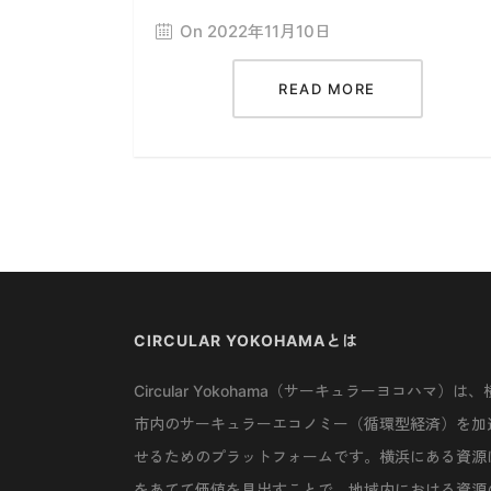
On 2022年11月10日
READ MORE
CIRCULAR YOKOHAMAとは
Circular Yokohama（サーキュラーヨコハマ）は、
市内のサーキュラーエコノミー（循環型経済）を加
せるためのプラットフォームです。横浜にある資源
をあてて価値を見出すことで、地域内における資源