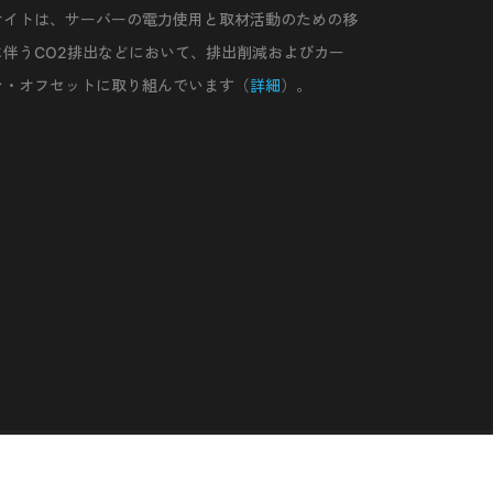
サイトは、サーバーの電力使用と取材活動のための移
に伴うCO2排出などにおいて、排出削減およびカー
ン・オフセットに取り組んでいます（
詳細
）。