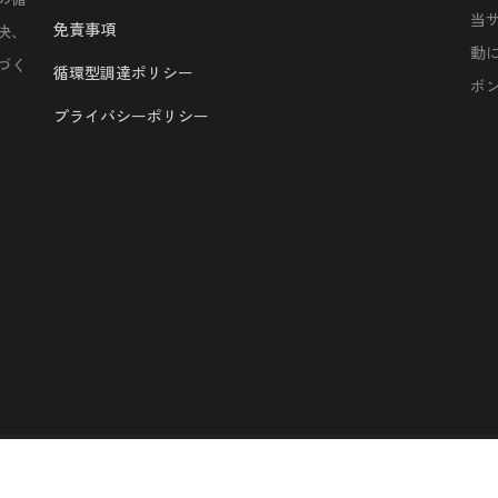
当
免責事項
決、
動
づく
循環型調達ポリシー
ボ
プライバシーポリシー