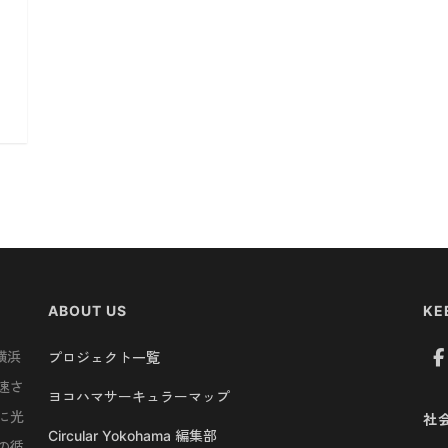
ABOUT US
KE
横浜
プロジェクト一覧
速さ
ヨコハマサーキュラーマップ
に光
社
Circular Yokohama 編集部
の循