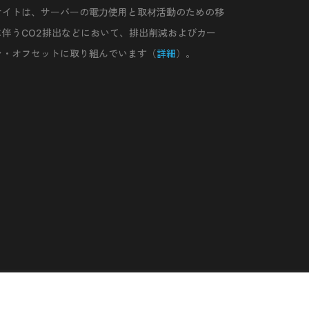
サイトは、サーバーの電力使用と取材活動のための移
に伴うCO2排出などにおいて、排出削減およびカー
ン・オフセットに取り組んでいます（
詳細
）。