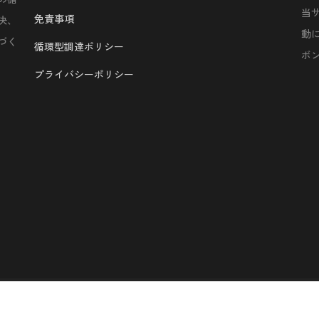
当
免責事項
決、
動
づく
循環型調達ポリシー
ボ
プライバシーポリシー