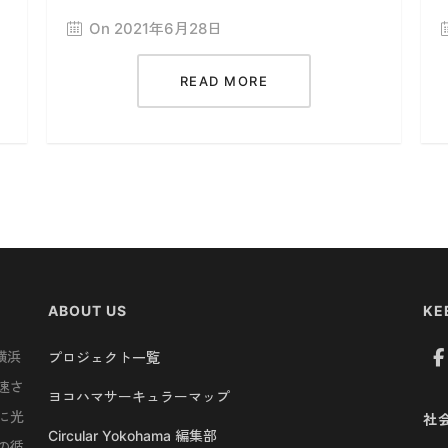
On 2021年6月28日
READ MORE
ABOUT US
KE
横浜
プロジェクト一覧
速さ
ヨコハマサーキュラーマップ
に光
社
Circular Yokohama 編集部
の循