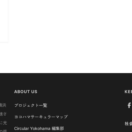
ABOUT US
KE
横浜
プロジェクト一覧
速さ
ヨコハマサーキュラーマップ
に光
社
Circular Yokohama 編集部
の循