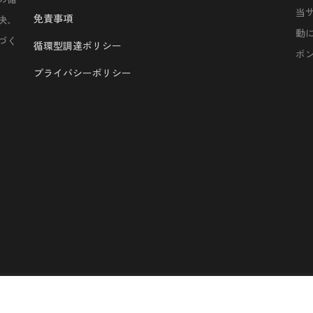
当
免責事項
決、
動
づく
循環型調達ポリシー
ボ
プライバシーポリシー