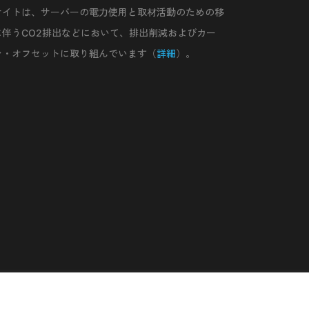
サイトは、サーバーの電力使用と取材活動のための移
に伴うCO2排出などにおいて、排出削減およびカー
ン・オフセットに取り組んでいます（
詳細
）。