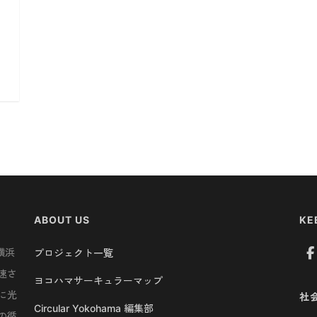
ABOUT US
KE
横浜
プロジェクト一覧
速さ
ヨコハマサーキュラーマップ
に光
社
Circular Yokohama 編集部
の循