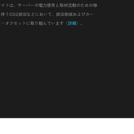
サイトは、サーバーの電力使用と取材活動のための移
に伴うCO2排出などにおいて、排出削減およびカー
ン・オフセットに取り組んでいます（
詳細
）。