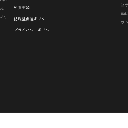
当
免責事項
決、
動
づく
循環型調達ポリシー
ボ
プライバシーポリシー