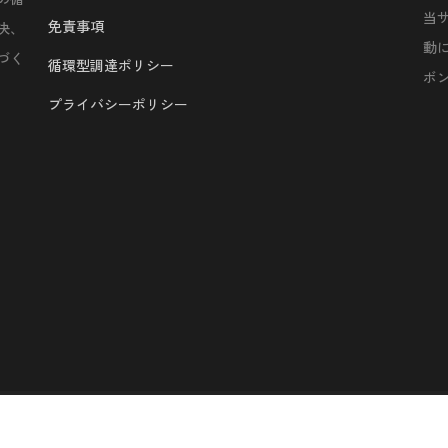
当
免責事項
決、
動
づく
循環型調達ポリシー
ボ
プライバシーポリシー