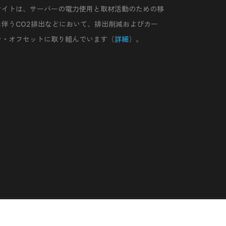
サイトは、サーバーの電力使用と取材活動のための移
に伴うCO2排出などにおいて、排出削減およびカー
ン・オフセットに取り組んでいます（
詳細
）。