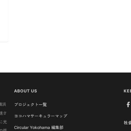
ABOUT US
KE
横浜
プロジェクト一覧
速さ
ヨコハマサーキュラーマップ
に光
社
Circular Yokohama 編集部
の循