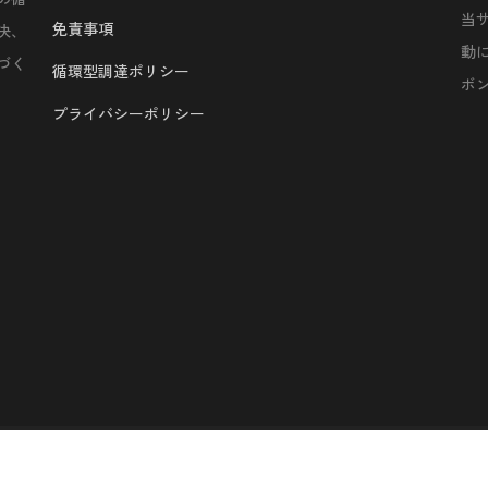
当
免責事項
決、
動
づく
循環型調達ポリシー
ボ
プライバシーポリシー