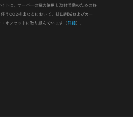
サイトは、サーバーの電力使用と取材活動のための移
に伴うCO2排出などにおいて、排出削減およびカー
ン・オフセットに取り組んでいます（
詳細
）。