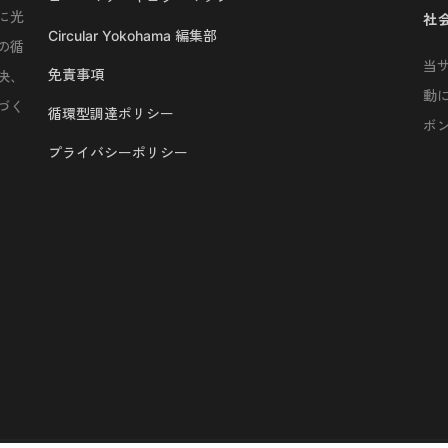
に光
社
Circular Yokohama 編集部
の循
当
免責事項
決、
動
づく
循環型調達ポリシー
ボ
プライバシーポリシー