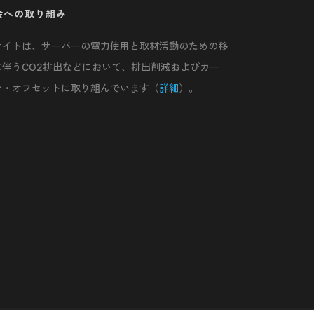
会への取り組み
サイトは、サーバーの電力使用と取材活動のための移
に伴うCO2排出などにおいて、排出削減およびカー
ン・オフセットに取り組んでいます（
詳細
）。