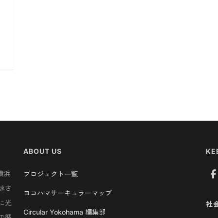
ABOUT US
KE
横浜
プロジェクト一覧
速さ
ヨコハマサーキュラーマップ
に光
社
Circular Yokohama 編集部
の循