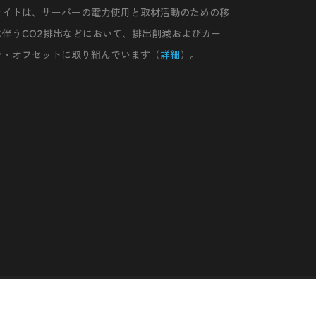
サイトは、サーバーの電力使用と取材活動のための移
に伴うCO2排出などにおいて、排出削減およびカー
ン・オフセットに取り組んでいます（
詳細
）。