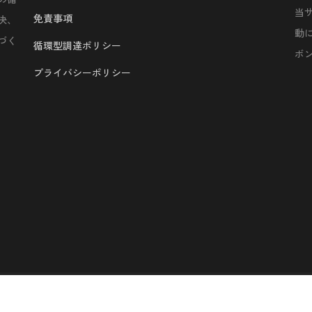
当
免責事項
決、
動
づく
循環型調達ポリシー
ボ
プライバシーポリシー