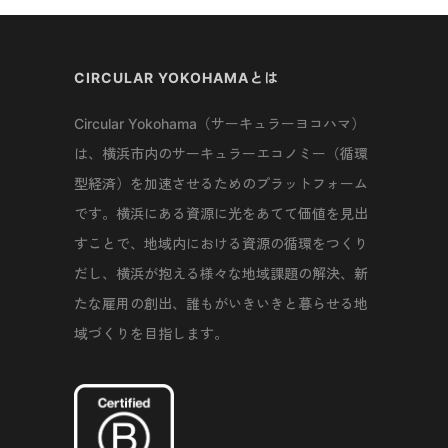
CIRCULAR YOKOHAMAとは
Circular Yokohama（サーキュラーヨコハマ）
は、横浜市内のサーキュラーエコノミー（循環
型経済）を加速させるためのプラットフォーム
です。横浜にある資源に光をあてて価値を見出
すことで、地域内における資源の循環をつくり
だし、横浜が抱える様々な地域課題の解決、新
たな雇用の創出、誰もがいきいきと暮らせる地
域づくりを目指します。