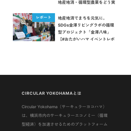
地産地消・循環型農業をどう実
現する？～【イベントレポー
ト】
地産地消でまちを元気に。
SDGs金澤リビングラボの循環
型プロジェクト「金澤八味」
【#おたがいハマ イベントレポ
ート】
CIRCULAR YOKOHAMAとは
Circular Yokohama（サーキュラーヨコハマ）
は、横浜市内のサーキュラーエコノミー（循環
型経済）を加速させるためのプラットフォーム