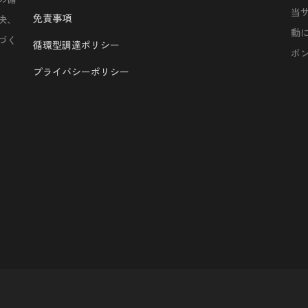
当
免責事項
決、
動
づく
循環型調達ポリシー
ボ
プライバシーポリシー