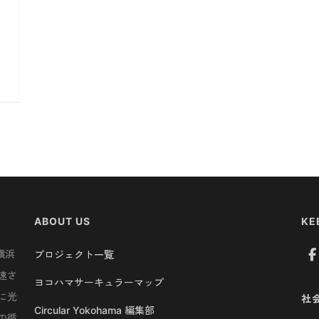
ABOUT US
KE
横浜
プロジェクト一覧
速さ
ヨコハマサーキュラーマップ
に光
社
Circular Yokohama 編集部
の循