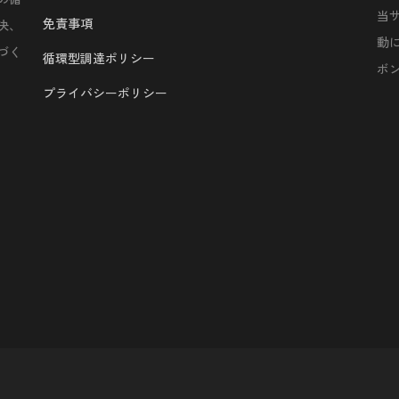
当
免責事項
決、
動
づく
循環型調達ポリシー
ボ
プライバシーポリシー