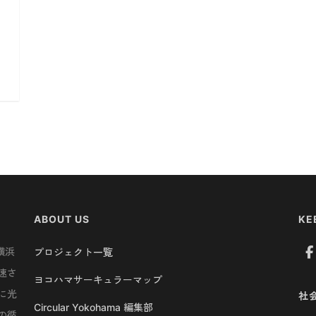
ABOUT US
KE
横浜
プロジェクト一覧
速さ
ヨコハマサーキュラーマップ
に光
社
Circular Yokohama 編集部
の循