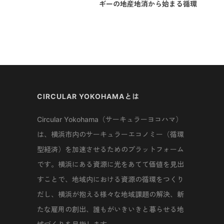
ギーの地産地消から始まる循環
型のまちづくり～」【イベント
レポート】
CIRCULAR YOKOHAMAとは
Circular Yokohama（サーキュラーヨコハマ）
は、横浜市内のサーキュラーエコノミー（循環
型経済）を加速させるためのプラットフォーム
です。横浜にある資源に光をあてて価値を見出
すことで、地域内における資源の循環をつくり
だし、横浜が抱える様々な地域課題の解決、新
たな雇用の創出、誰もがいきいきと暮らせる地