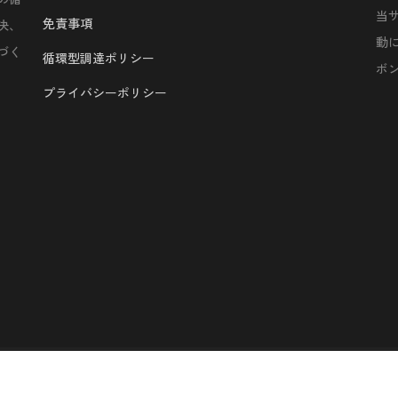
当
免責事項
決、
動
づく
循環型調達ポリシー
ボ
プライバシーポリシー