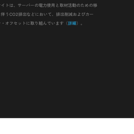
サイトは、サーバーの電力使用と取材活動のための移
に伴うCO2排出などにおいて、排出削減およびカー
ン・オフセットに取り組んでいます（
詳細
）。