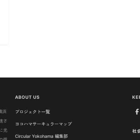
ABOUT US
KE
横浜
プロジェクト一覧
速さ
ヨコハマサーキュラーマップ
に光
社
Circular Yokohama 編集部
の循