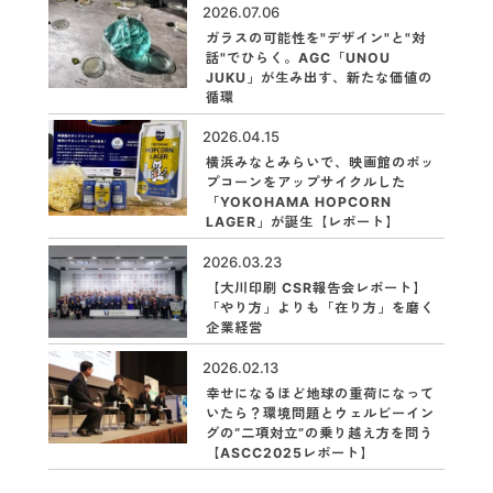
2026.07.06
ガラスの可能性を"デザイン"と"対
話"でひらく。AGC「UNOU
JUKU」が生み出す、新たな価値の
循環
2026.04.15
横浜みなとみらいで、映画館のポッ
プコーンをアップサイクルした
「YOKOHAMA HOPCORN
LAGER」が誕生【レポート】
2026.03.23
【大川印刷 CSR報告会レポート】
「やり方」よりも「在り方」を磨く
企業経営
2026.02.13
幸せになるほど地球の重荷になって
いたら？環境問題とウェルビーイン
グの“二項対立”の乗り越え方を問う
【ASCC2025レポート】