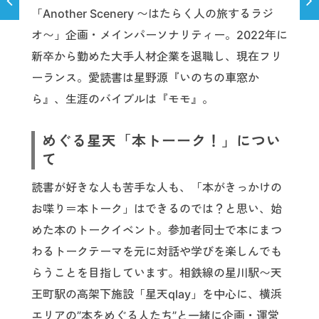
「Another Scenery 〜はたらく人の旅するラジ
オ〜」企画・メインパーソナリティー。2022年に
新卒から勤めた大手人材企業を退職し、現在フリ
ーランス。愛読書は星野源『いのちの車窓か
ら』、生涯のバイブルは『モモ』。
めぐる星天「本トーーク！」につい
て
読書が好きな人も苦手な人も、「本がきっかけの
お喋り＝本トーク」はできるのでは？と思い、始
めた本のトークイベント。参加者同士で本にまつ
わるトークテーマを元に対話や学びを楽しんでも
らうことを目指しています。相鉄線の星川駅〜天
王町駅の高架下施設「星天qlay」を中心に、横浜
エリアの”本をめぐる人たち”と一緒に企画・運営