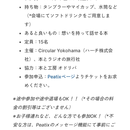
持ち物：タンブラーやマイカップ、水筒など
（*会場にてソフトドリンクをご用意しま
す）
あると良いもの：想いを持って話せる本
定員：15名
主催：Circular Yokohama（ハーチ株式会
社）、本とラジオの旅行社
協力：本と工房 オドリバ
参加申込：
Peatixページ
よりチケットをお求
めください。
※途中参加や途中退場もOK！！（*その場合の料
金の割引等はございません）
※お子様連れなど、どんな方でも参加OK！（*不
安な方は、Peatixのメッセージ機能にて事前にご