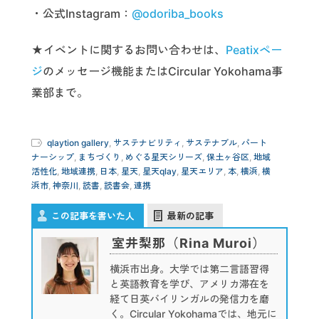
・公式Instagram：
@odoriba_books
★イベントに関するお問い合わせは、
Peatixペー
ジ
のメッセージ機能またはCircular Yokohama事
業部まで。
qlaytion gallery
,
サステナビリティ
,
サステナブル
,
パート
ナーシップ
,
まちづくり
,
めぐる星天シリーズ
,
保土ヶ谷区
,
地域
活性化
,
地域連携
,
日本
,
星天
,
星天qlay
,
星天エリア
,
本
,
横浜
,
横
浜市
,
神奈川
,
読書
,
読書会
,
連携
この記事を書いた人
最新の記事
室井梨那（Rina Muroi）
横浜市出身。大学では第二言語習得
と英語教育を学び、アメリカ滞在を
経て日英バイリンガルの発信力を磨
く。Circular Yokohamaでは、地元に