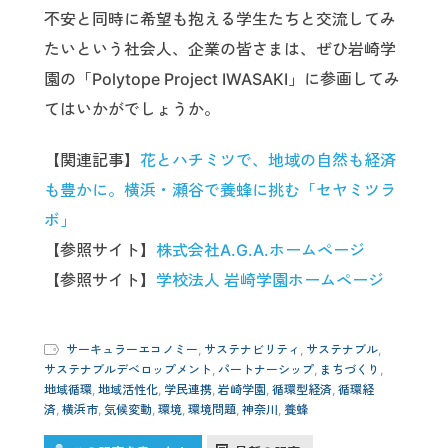
不安と同時に希望も抱える学生たちと交流してみ
たいという社会人、企業の皆さまは、ぜひ岩崎学
園の「Polytope Project IWASAKI」に参画してみ
てはいかがでしょうか。
【関連記事】
花とハチミツで、地域の自然も経済
も豊かに。横浜・瀬谷で養蜂に挑む「セヤミツラ
ボ」
【参照サイト】
株式会社A.G.A.ホームページ
【参照サイト】
学校法人 岩崎学園ホームページ
サーキュラーエコノミー
,
サステナビリティ
,
サステナブル
,
サステナブルデベロップメント
,
パートナーシップ
,
まちづくり
,
地域循環
,
地域活性化
,
学民連携
,
岩崎学園
,
循環型経済
,
循環経
済
,
横浜市
,
気候変動
,
環境
,
環境問題
,
神奈川
,
養蜂