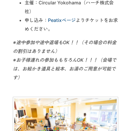
主催：Circular Yokohama（ハーチ株式会
社）
申し込み：
Peatixページ
よりチケットをお求
めください。
※途中参加や途中退場もOK！！（その場合の料金
の割引はありません）
※お子様連れの参加ももちろんOK！！！（会場で
は、お絵かき道具と絵本、お湯のご用意が可能で
す）