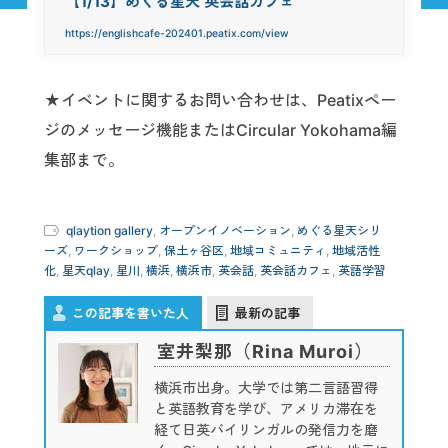
【1/13】めぐる星天 英会話カフェ
https://englishcafe-202401.peatix.com/view
★イベントに関するお問い合わせは、Peatixペー
ジのメッセージ機能またはCircular Yokohama編
集部まで。
qlaytion gallery
,
オープンイノベーション
,
めぐる星天シリ
ーズ
,
ワークショップ
,
保土ヶ谷区
,
地域コミュニティ
,
地域活性
化
,
星天qlay
,
星川
,
横浜
,
横浜市
,
英会話
,
英会話カフェ
,
英語学習
この記事を書いた人
最新の記事
室井梨那（Rina Muroi）
横浜市出身。大学では第二言語習得
と英語教育を学び、アメリカ滞在を
経て日英バイリンガルの発信力を磨