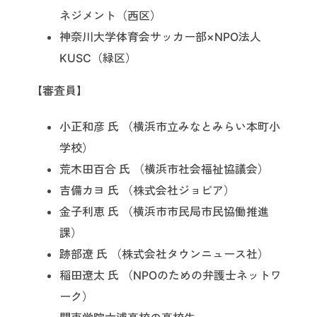
ネジメント（西区）
神奈川大学体育会サッカー部×NPO法人
KUSC（緑区）
【審査員】
小正和彦 氏 （横浜市立みなとみらい本町小
学校）
荒木田百合 氏 （横浜市社会福祉協議会）
吉備カヨ 氏 （株式会社ジョビア）
金子利恵 氏 （横浜市市民局市民協働推進
課）
跡部遼 氏 （株式会社タウンニュース社）
稲田遼太 氏 （NPOのための弁護士ネットワ
ーク）