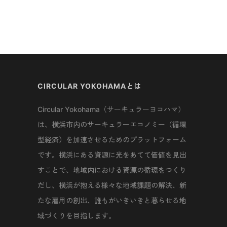
CIRCULAR YOKOHAMAとは
Circular Yokohama（サーキュラーヨコハマ）
は、横浜市内のサーキュラーエコノミー（循環
型経済）を加速させるためのプラットフォーム
です。横浜にある資源に光をあてて価値を見出
すことで、地域内における資源の循環をつくり
だし、横浜が抱える様々な地域課題の解決、新
たな雇用の創出、誰もがいきいきと暮らせる地
域づくりを目指します。