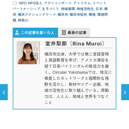
NPO
,
NPO法人
,
アクションポート
,
アトリウム
,
イベント
,
パートナーシップ
,
まちづくり
,
地域循環
,
地域活性化
,
日本
,
横
浜
,
横浜アクションアワード
,
横浜市
,
横浜市役所
,
環境
,
環境問
題
,
神奈川
この記事を書いた人
最新の記事
室井梨那（Rina Muroi）
横浜市出身。大学では第二言語習得
と英語教育を学び、アメリカ滞在を
経て日英バイリンガルの発信力を磨
く。Circular Yokohamaでは、地元に
根差したネットワークと国際的な視
野を活かし、取材やツアー企画、地
域の活性化に取り組んでいる。原動
力は、人と人、地域と世界をつなぐ
こと