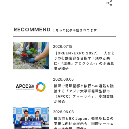
RECOMMEND
こちらの記事も読まれてます
2026.07.15
【GREEN×EXPO 2027】一人ひと
りの行動変容を目指す「地球と共
に-『環共』プログラム-」の企画募
集が開始
2026.06.05
横浜で循環型都市移行への道筋を議
論する「アジア太平洋循環型都市
（APCC）フォーラム」、参加登録
が開始
2026.06.03
横浜市とRX Japan、循環型社会の
実現に向けた展示会「国際サーキュ
ラー総合展」開催へ