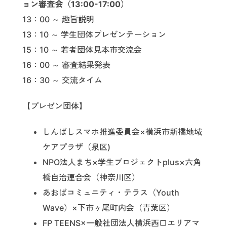
ョン審査会（13:00-17:00）
13：00 ～ 趣旨説明
13：10 ～ 学生団体プレゼンテーション
15：10 ～ 若者団体見本市交流会
16：00 ～ 審査結果発表
16：30 ～ 交流タイム
【プレゼン団体】
しんばしスマホ推進委員会×横浜市新橋地域
ケアプラザ（泉区)
NPO法人まち×学生プロジェクトplus×六角
橋自治連合会（神奈川区）
あおばコミュニティ・テラス（Youth
Wave）×下市ヶ尾町内会（青葉区）
FP TEENS×一般社団法人横浜西口エリアマ