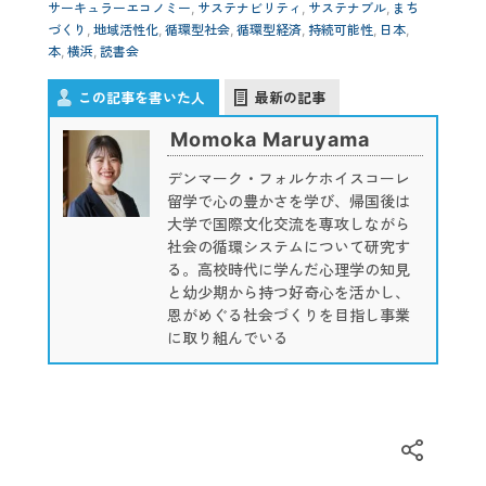
サーキュラーエコノミー
,
サステナビリティ
,
サステナブル
,
まち
づくり
,
地域活性化
,
循環型社会
,
循環型経済
,
持続可能性
,
日本
,
本
,
横浜
,
読書会
この記事を書いた人
最新の記事
Momoka Maruyama
デンマーク・フォルケホイスコーレ
留学で心の豊かさを学び、帰国後は
大学で国際文化交流を専攻しながら
社会の循環システムについて研究す
る。高校時代に学んだ心理学の知見
と幼少期から持つ好奇心を活かし、
恩がめぐる社会づくりを目指し事業
に取り組んでいる