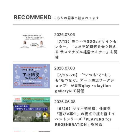
RECOMMEND
こちらの記事も読まれてます
2026.07.06
【7/13】ヨコハマSDGsデザインセ
ンター、「人材不足時代を乗り越え
る サステナブル経営セミナー」を開
催
2026.07.03
【7/25-26】「"いつも"と"もし
も"をつなぐ。アート防災ワークシ
ョップ」が星天qlay・qlaytion
galleryにて開催
2026.06.08
【6/26】ヤマハ発動機、仕事を
「遊び×再生」の視点で捉え直すイ
ベントシリーズ「PLAYERS for
REGENERATION」を開始