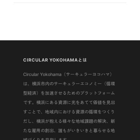
CIRCULAR YOKOHAMAとは
Circular Yokohama（サーキュラーヨコハマ）
は、横浜市内のサーキュラーエコノミー（循環
型経済）を加速させるためのプラットフォーム
です。横浜にある資源に光をあてて価値を見出
すことで、地域内における資源の循環をつくり
だし、横浜が抱える様々な地域課題の解決、新
たな雇用の創出、誰もがいきいきと暮らせる地
域づくりを目指します。