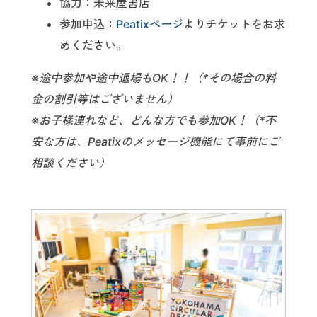
協力：未来屋書店
参加申込：
Peatixページ
よりチケットをお求
めください。
※途中参加や途中退場もOK！！（*その場合の料
金の割引等はございません）
※お子様連れなど、どんな方でも参加OK！（*不
安な方は、Peatixのメッセージ機能にて事前にご
相談ください）