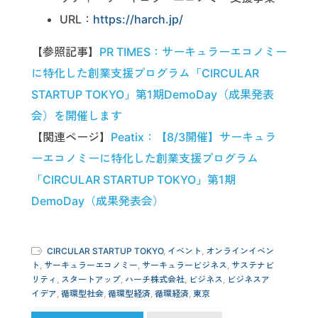
URL：
https://harch.jp/
【参照記事】
PR TIMES：サーキュラーエコノミー
に特化した創業支援プログラム「CIRCULAR
STARTUP TOKYO」第1期DemoDay（成果発表
会）を開催します
【関連ページ】
Peatix：【8/3開催】サーキュラ
ーエコノミーに特化した創業支援プログラム
「CIRCULAR STARTUP TOKYO」第1期
DemoDay（成果発表会）
CIRCULAR STARTUP TOKYO
,
イベント
,
オンラインイベン
ト
,
サーキュラーエコノミー
,
サーキュラービジネス
,
サステナビ
リティ
,
スタートアップ
,
ハーチ株式会社
,
ビジネス
,
ビジネスア
イデア
,
循環型社会
,
循環型経済
,
循環経済
,
東京