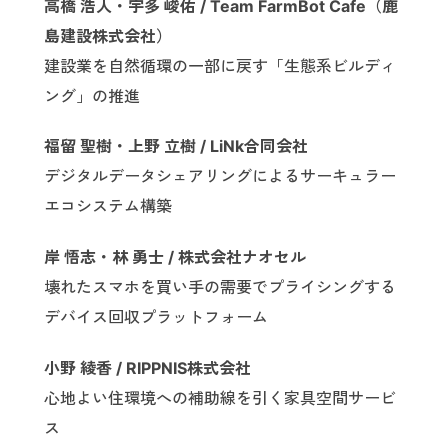
高橋 浩人・宇多 峻佑 / Team FarmBot Cafe（鹿
島建設株式会社）
建設業を自然循環の一部に戻す「生態系ビルディ
ング」の推進
福留 聖樹・上野 立樹 / LiNk合同会社
デジタルデータシェアリングによるサーキュラー
エコシステム構築
岸 悟志・林 勇士 / 株式会社ナオセル
壊れたスマホを買い手の需要でプライシングする
デバイス回収プラットフォーム
小野 綾香 / RIPPNIS株式会社
心地よい住環境への補助線を引く家具空間サービ
ス