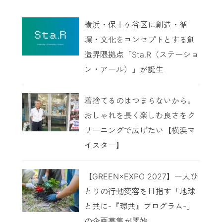
横浜・保土ケ谷区に創造・循
環・文化をコンセプトとする創
造界隈拠点「Sta.R（ステーショ
ン・アール）」が誕生
着捨てるのはつまらないから。
おしゃれを長く楽しむ良さをク
リーニングで広げたい【横浜マ
イスター】
【GREEN×EXPO 2027】一人ひ
とりの行動変容を目指す「地球
と共に-『環共』プログラム-」
の企画募集が開始