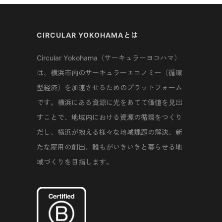
CIRCULAR YOKOHAMAとは
Circular Yokohama（サーキュラーヨコハマ）
は、横浜市内のサーキュラーエコノミー（循環
型経済）を加速させるためのプラットフォーム
です。横浜にある資源に光をあてて価値を見出
すことで、地域内における資源の循環をつくり
だし、横浜が抱える様々な地域課題の解決、新
たな雇用の創出、誰もがいきいきと暮らせる地
域づくりを目指します。