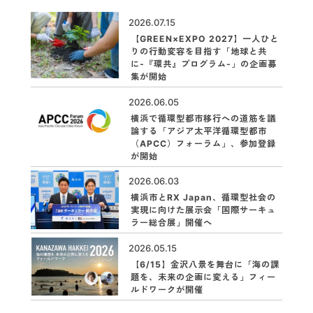
2026.07.15
【GREEN×EXPO 2027】一人ひと
りの行動変容を目指す「地球と共
に-『環共』プログラム-」の企画募
集が開始
2026.06.05
横浜で循環型都市移行への道筋を議
論する「アジア太平洋循環型都市
（APCC）フォーラム」、参加登録
が開始
2026.06.03
横浜市とRX Japan、循環型社会の
実現に向けた展示会「国際サーキュ
ラー総合展」開催へ
2026.05.15
【6/15】金沢八景を舞台に「海の課
題を、未来の企画に変える」フィー
ルドワークが開催