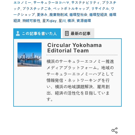
エコノミー
,
サーキュラーヨコハマ
,
サステナビリティ
,
プラスチ
ック
,
ブラスチックごみ
,
ペットボトルキャップ
,
リサイクル
,
ワ
ークショップ
,
夏休み
,
廃棄物削減
,
循環型社会
,
循環型経済
,
循環
経済
,
持続可能性
,
星天qlay
,
星川
,
横浜
,
資源循環
この記事を書いた人
最新の記事
Circular Yokohama
Editorial Team
横浜のサーキュラーエコノミー推進
メディアプラットフォーム。地域の
サーキュラーエコノミーハブとして
情報発信・ネットワーキングを行
い、横浜の地域課題解決、雇用創
出、経済の活性化を目指していま
す。