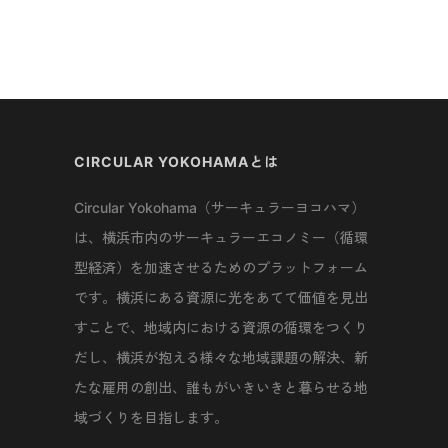
CIRCULAR YOKOHAMAとは
Circular Yokohama（サーキュラーヨコハマ）
は、横浜市内のサーキュラーエコノミー（循環
型経済）を加速させるためのプラットフォーム
です。横浜にある資源に光をあてて価値を見出
すことで、地域内における資源の循環をつくり
だし、横浜が抱える様々な地域課題の解決、新
たな雇用の創出、誰もがいきいきと暮らせる地
域づくりを目指します。